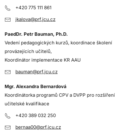
+420 775 111 861
jkalova@prf.jcu.cz
PaedDr. Petr Bauman, Ph.D.
Vedení pedagogických kurzů, koordinace školení
provázejících učitelů,
Koordinátor implementace KR AAU
bauman@prf.jcu.cz
Mgr. Alexandra Bernardová
Koordinátorka programů CPV a DVPP pro rozšíření
učitelské kvalifikace
+420 389 032 250
bernaa00@prf.jcu.cz