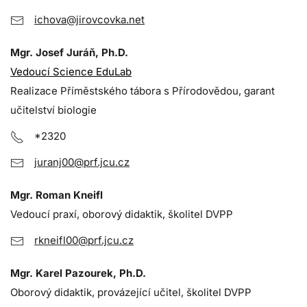
ichova@jirovcovka.net
Mgr. Josef Juráň, Ph.D.
Vedoucí Science EduLab
Realizace Příměstského tábora s Přírodovědou, garant
učitelství biologie
*2320
juranj00@prf.jcu.cz
Mgr. Roman Kneifl
Vedoucí praxí, oborový didaktik, školitel DVPP
rkneifl00@prf.jcu.cz
Mgr. Karel Pazourek, Ph.D.
Oborový didaktik, provázející učitel, školitel DVPP