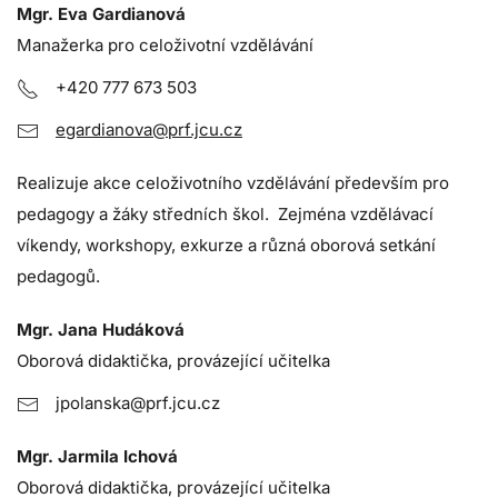
Mgr. Eva Gardianová
Manažerka pro celoživotní vzdělávání
+420 777 673 503
egardianova@prf.jcu.cz
Realizuje akce celoživotního vzdělávání především pro
pedagogy a žáky středních škol. Zejména vzdělávací
víkendy, workshopy, exkurze a různá oborová setkání
pedagogů.
Mgr. Jana Hudáková
Oborová didaktička, provázející učitelka
jpolanska@prf.jcu.cz
Mgr. Jarmila Ichová
Oborová didaktička, provázející učitelka