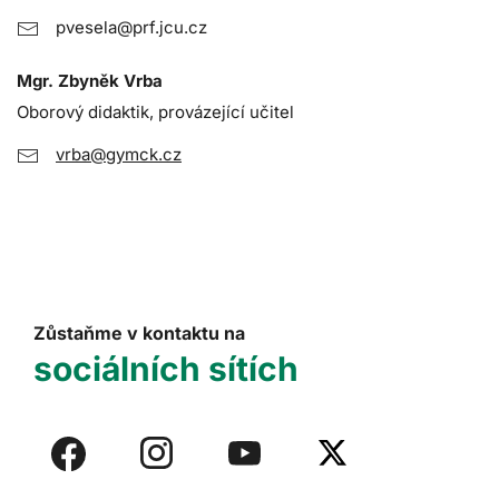
pvesela@prf.jcu.cz
Mgr. Zbyněk Vrba
Oborový didaktik, provázející učitel
vrba@gymck.cz
Zůstaňme v kontaktu na
sociálních sítích