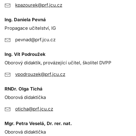
kpazourek@prf.jcu.cz
Ing. Daniela Pevná
Propagace učitelství, IG
pevnad@prf.jcu.cz
Ing. Vít Podroužek
Oborový didaktik, provázející učitel, školitel DVPP
vpodrouzek@prf.jcu.cz
RNDr. Olga Tichá
Oborová didaktička
oticha@prf.jcu.cz
Mgr. Petra Veselá, Dr. rer. nat.
Oborová didaktička