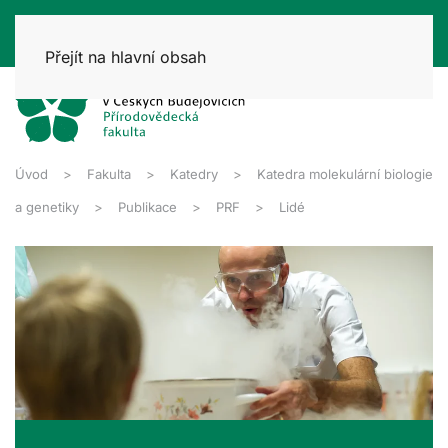
Přejít na hlavní obsah
Úvod
Fakulta
Katedry
Katedra molekulární biologie
a genetiky
Publikace
PRF
Lidé