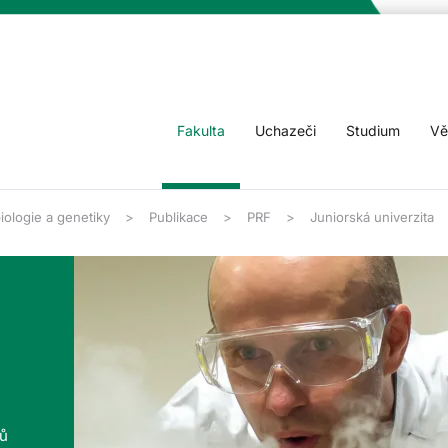
Fakulta
Uchazeči
Studium
Vě
iologie a genetiky
Publikace
PRF
Juniorská univerzita
tů