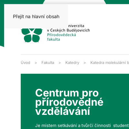
Přejít na hlavní obsah
Úvod
Fakulta
Katedry
Katedra molekulární b
Centrum pro
přírodovědné
vzdělávání
Je místem setkávání a tvůrčí činnosti studen