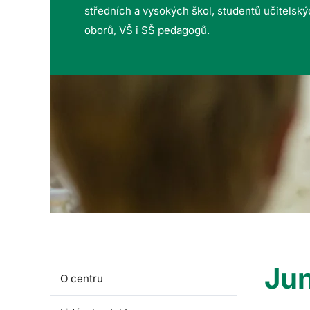
středních a vysokých škol, studentů učitelsk
oborů, VŠ i SŠ pedagogů.
Jun
O centru