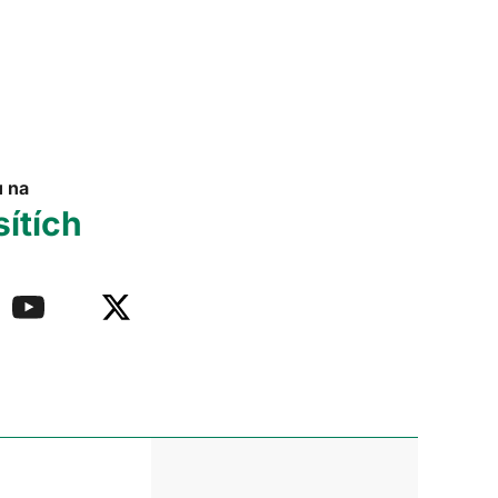
u na
sítích