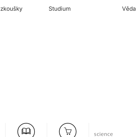
í zkoušky
Studium
Věda