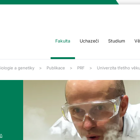
Fakulta
Uchazeči
Studium
Vě
iologie a genetiky
Publikace
PRF
Univerzita třetího věk
tů