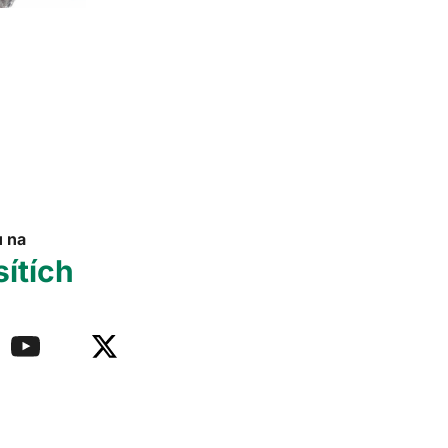
u na
sítích