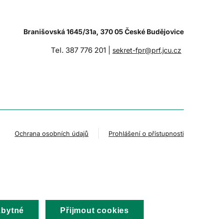
Branišovská 1645/31a, 370 05 České Budějovice
Tel. 387 776 201 |
sekret-fpr@prf.jcu.cz
Ochrana osobních údajů
Prohlášení o přístupnosti
zbytné
Přijmout cookies