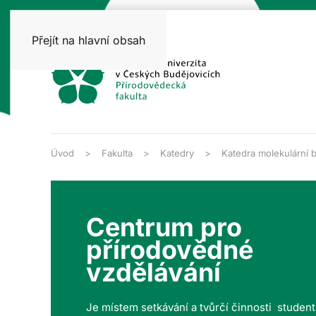
Přejít na hlavní obsah
Úvod
Fakulta
Katedry
Katedra molekulární b
Centrum pro
přírodovědné
vzdělávání
Je místem setkávání a tvůrčí činnosti studen