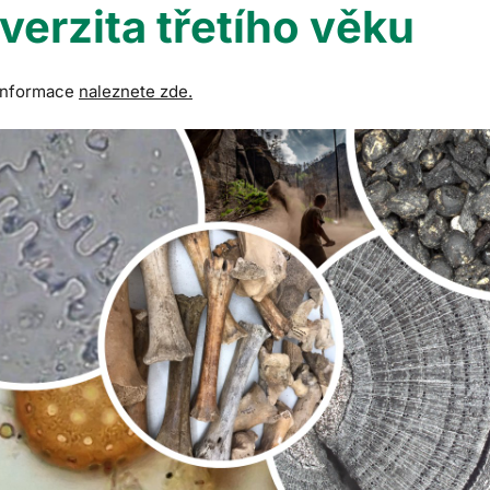
verzita třetího věku
 informace
naleznete zde.