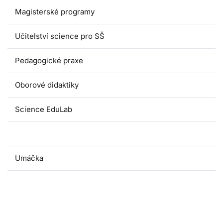
Magisterské programy
Učitelství science pro SŠ
Pedagogické praxe
Oborové didaktiky
Science EduLab
Nabídka témat závěrečných prací
Umáčka