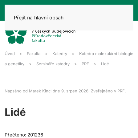
Přejít na hlavní obsah
Úvod
Fakulta
Katedry
Katedra molekulární biologie
a genetiky
Semináře katedry
PRF
Lidé
Napsáno od Marek Kincl dne
9. srpen 2026
. Zveřejněno v
PRF
.
Lidé
Přečteno: 201236