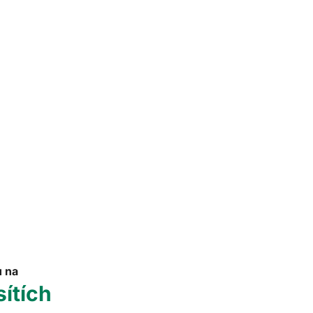
u na
sítích