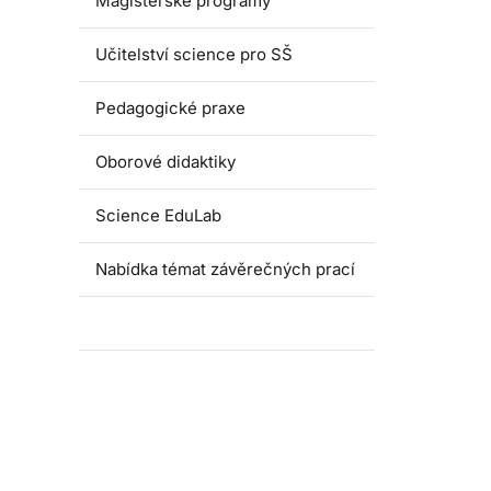
Magisterské programy
Učitelství science pro SŠ
Pedagogické praxe
Oborové didaktiky
Science EduLab
Nabídka témat závěrečných prací
Umáčka