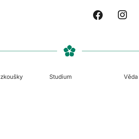
í zkoušky
Studium
Věda