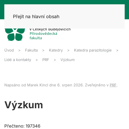
Přejít na hlavní obsah
Úvod
Fakulta
Katedry
Katedra parazitologie
Lidé a kontakty
PRF
Výzkum
Napsáno od Marek Kincl dne
6. srpen 2026
. Zveřejněno v
PRF
.
Výzkum
Přečteno: 197346