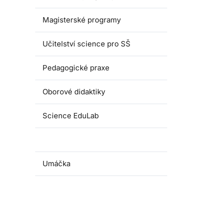
Magisterské programy
Učitelství science pro SŠ
Pedagogické praxe
Oborové didaktiky
Science EduLab
Nabídka témat závěrečných prací
Umáčka