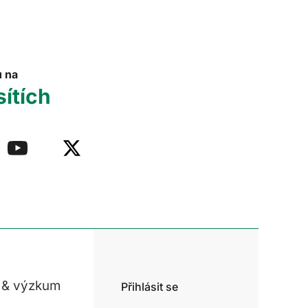
u na
sítích
 & výzkum
Přihlásit se