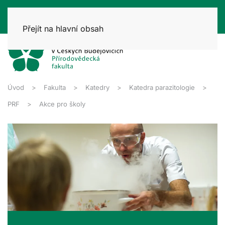
Přejít na hlavní obsah
Úvod
Fakulta
Katedry
Katedra parazitologie
PRF
Akce pro školy