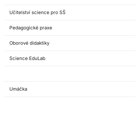
Učitelství science pro SŠ
Pedagogické praxe
Oborové didaktiky
Science EduLab
Nabídka témat závěrečných prací
Umáčka