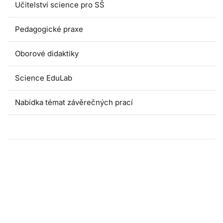
Učitelství science pro SŠ
Pedagogické praxe
Oborové didaktiky
Science EduLab
Nabídka témat závěrečných prací
Umáčka