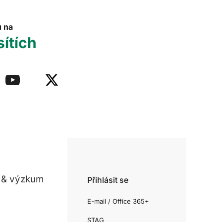
u na
sítích
 & výzkum
Přihlásit se
E-mail / Office 365+
STAG