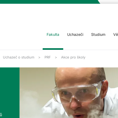
Fakulta
Uchazeči
Studium
Vě
Uchazeč o studium
PRF
Akce pro školy
tů