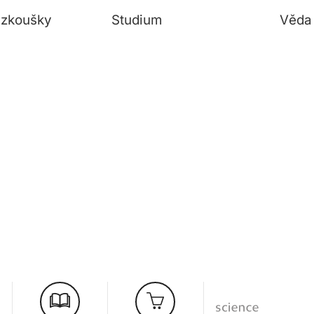
í zkoušky
Studium
Věda