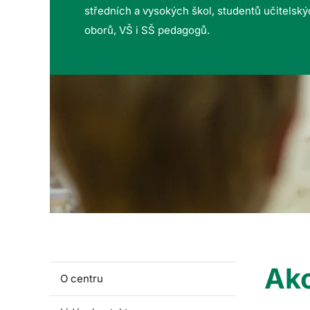
středních a vysokých škol, studentů učitelsk
oborů, VŠ i SŠ pedagogů.
Akc
O centru