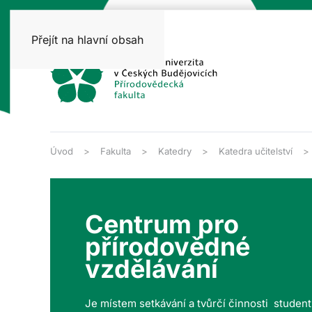
Přejít na hlavní obsah
Úvod
Fakulta
Katedry
Katedra učitelství
Centrum pro
přírodovědné
vzdělávání
Je místem setkávání a tvůrčí činnosti studen