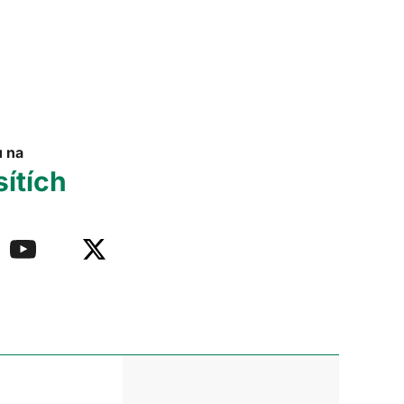
u na
sítích