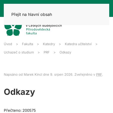
Přejít na hlavní obsah
Úvod
Fakulta
Katedry
Katedra učitelství
Uchazeč o studium
PRF
Odkazy
Napsáno od Marek Kincl dne
9. srpen 2026
. Zveřejněno v
PRF
.
Odkazy
Přečteno: 200575