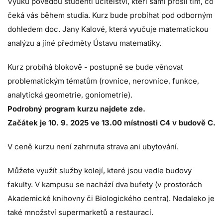
Výuku povedou studenti učitelství, kteří sami prošli tím, co
čeká vás během studia. Kurz bude probíhat pod odborným
dohledem doc. Jany Kalové, která vyučuje matematickou
analýzu a jiné předměty Ústavu matematiky.
Kurz probíhá blokově - postupně se bude věnovat
problematickým tématům (rovnice, nerovnice, funkce,
analytická geometrie, goniometrie).
Podrobný program kurzu najdete zde.
Začátek je 10. 9. 2025 ve 13.00 místnosti C4 v budově C.
V ceně kurzu není zahrnuta strava ani ubytování.
Můžete využít služby
kolejí
, které jsou vedle budovy
fakulty. V kampusu se nachází dva bufety (v prostorách
Akademické knihovny či Biologického centra). Nedaleko je
také množství supermarketů a restaurací.