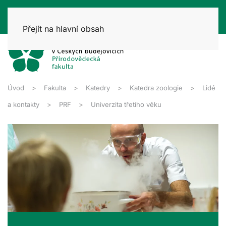
Přejít na hlavní obsah
Úvod
Fakulta
Katedry
Katedra zoologie
Lidé
a kontakty
PRF
Univerzita třetího věku