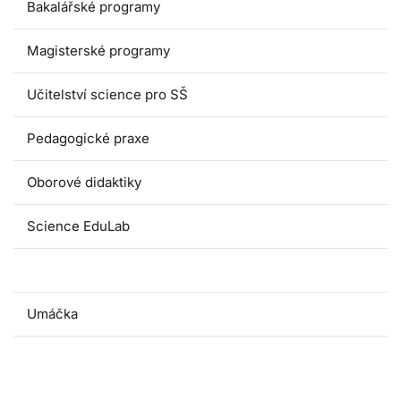
Bakalářské programy
Magisterské programy
Učitelství science pro SŠ
Pedagogické praxe
Oborové didaktiky
Science EduLab
Nabídka témat závěrečných prací
Umáčka