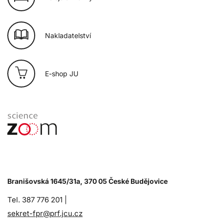
Nakladatelství
E-shop JU
Branišovská 1645/31a, 370 05 České Budějovice
Tel. 387 776 201 |
sekret-fpr@prf.jcu.cz