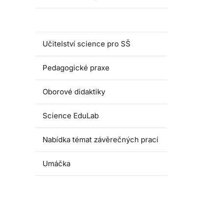
Magisterské programy
Učitelství science pro SŠ
Pedagogické praxe
Oborové didaktiky
Science EduLab
Nabídka témat závěrečných prací
Umáčka