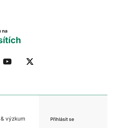
u na
sítích
 & výzkum
Přihlásit se