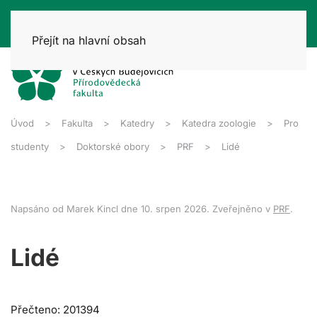
Přejít na hlavní obsah
Úvod
Fakulta
Katedry
Katedra zoologie
Pro
studenty
Doktorské obory
PRF
Lidé
Napsáno od Marek Kincl dne
10. srpen 2026
. Zveřejněno v
PRF
.
Lidé
Přečteno: 201394