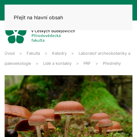
Přejít na hlavní obsah
Úvod
Fakulta
Katedry
Laboratoř archeobotaniky a
paleoekologie
Lidé a kontakty
PRF
Předměty