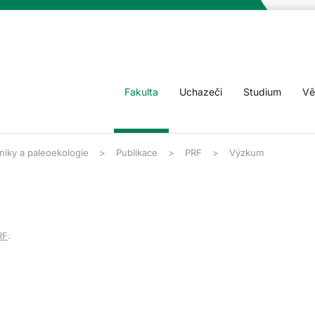
Fakulta
Uchazeči
Studium
Vě
niky a paleoekologie
Publikace
PRF
Výzkum
RF
.