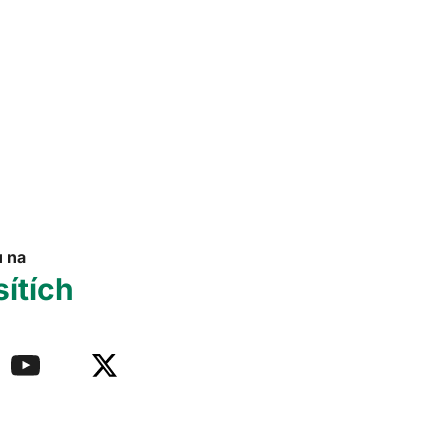
u na
sítích