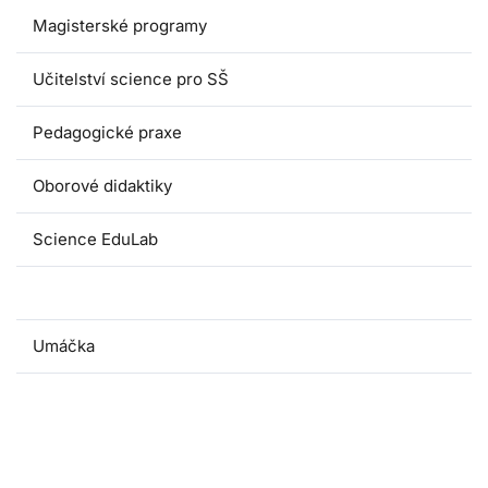
Magisterské programy
Učitelství science pro SŠ
Pedagogické praxe
Oborové didaktiky
Science EduLab
Nabídka témat závěrečných prací
Umáčka