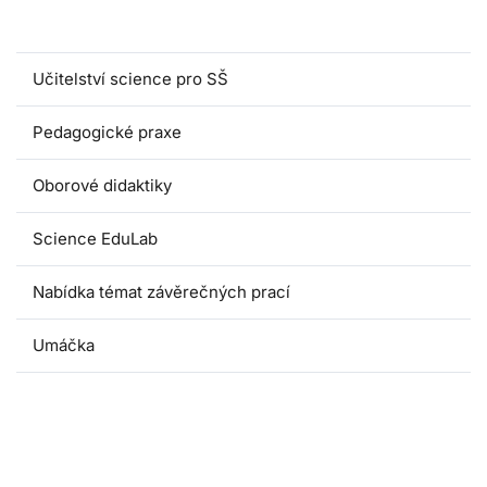
Magisterské programy
Učitelství science pro SŠ
Pedagogické praxe
Oborové didaktiky
Science EduLab
Nabídka témat závěrečných prací
Umáčka