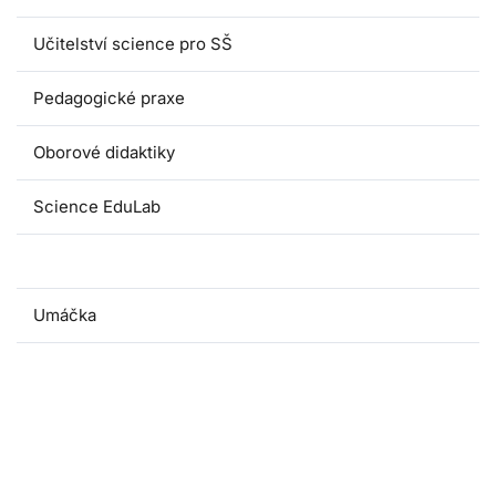
Učitelství science pro SŠ
Pedagogické praxe
Oborové didaktiky
Science EduLab
Nabídka témat závěrečných prací
Umáčka