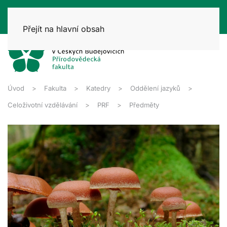
Přejít na hlavní obsah
Úvod
Fakulta
Katedry
Oddělení jazyků
Celoživotní vzdělávání
PRF
Předměty