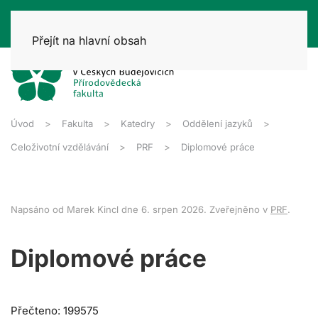
Přejít na hlavní obsah
Úvod
Fakulta
Katedry
Oddělení jazyků
Celoživotní vzdělávání
PRF
Diplomové práce
Napsáno od Marek Kincl dne
6. srpen 2026
. Zveřejněno v
PRF
.
Diplomové práce
Přečteno: 199575