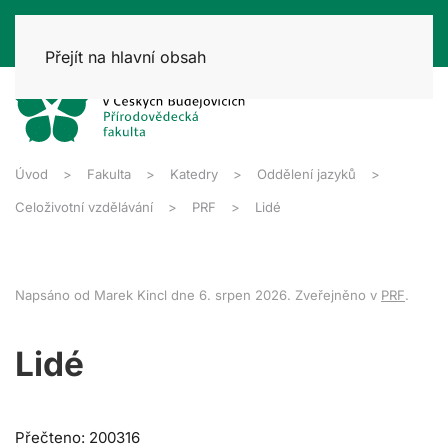
Přejít na hlavní obsah
Úvod
Fakulta
Katedry
Oddělení jazyků
Celoživotní vzdělávání
PRF
Lidé
Napsáno od Marek Kincl dne
6. srpen 2026
. Zveřejněno v
PRF
.
Lidé
Přečteno: 200316