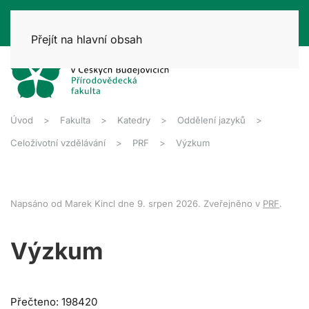
Přejít na hlavní obsah
Úvod
Fakulta
Katedry
Oddělení jazyků
Celoživotní vzdělávání
PRF
Výzkum
Napsáno od Marek Kincl dne
9. srpen 2026
. Zveřejněno v
PRF
.
Výzkum
Přečteno: 198420