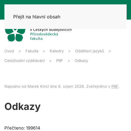
Přejít na hlavní obsah
Úvod
Fakulta
Katedry
Oddělení jazyků
Celoživotní vzdělávání
PRF
Odkazy
Napsáno od Marek Kincl dne
6. srpen 2026
. Zveřejněno v
PRF
.
Odkazy
Přečteno: 199614