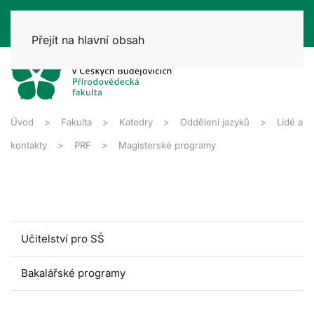
Přejít na hlavní obsah
Úvod
Fakulta
Katedry
Oddělení jazyků
Lidé a
kontakty
PRF
Magisterské programy
Učitelství pro SŠ
Bakalářské programy
Magisterské programy