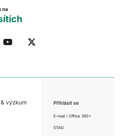
u na
sítích
 & výzkum
Přihlásit se
E-mail / Office 365+
STAG