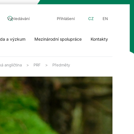
Přihlášení
CZ
EN
da a výzkum
Mezinárodní spolupráce
Kontakty
á angličtina
PRF
Předměty