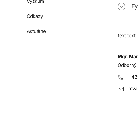
Výzkum
Fy
Odkazy
Aktuálně
text text
Mgr. Mar
Odborný 
+42
mva