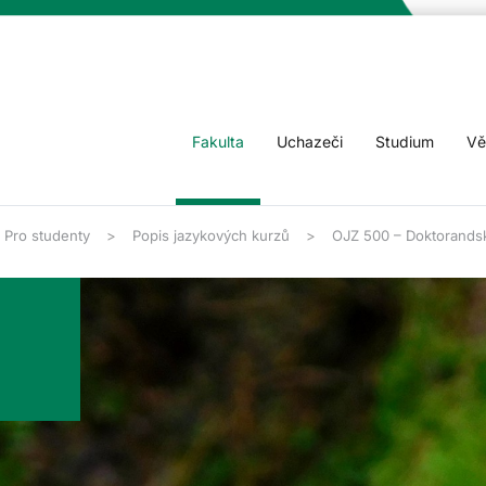
Fakulta
Uchazeči
Studium
Vě
Pro studenty
Popis jazykových kurzů
OJZ 500 – Doktorandsk