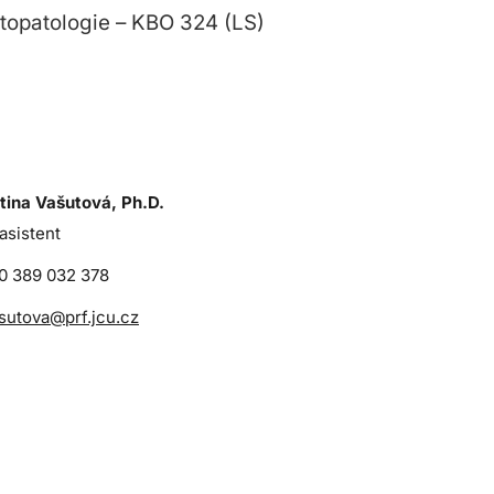
topatologie – KBO 324 (LS)
tina Vašutová, Ph.D.
asistent
0 389 032 378
sutova@prf.jcu.cz