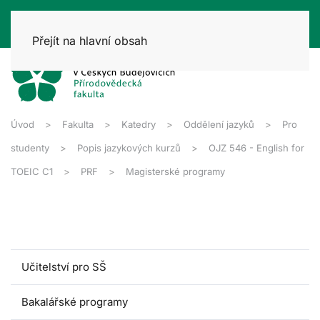
Přejít na hlavní obsah
Úvod
Fakulta
Katedry
Oddělení jazyků
Pro
studenty
Popis jazykových kurzů
OJZ 546 - English for
TOEIC C1
PRF
Magisterské programy
Učitelství pro SŠ
Bakalářské programy