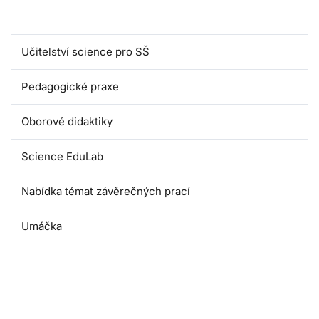
Magisterské programy
Učitelství science pro SŠ
Pedagogické praxe
Oborové didaktiky
Science EduLab
Nabídka témat závěrečných prací
Umáčka