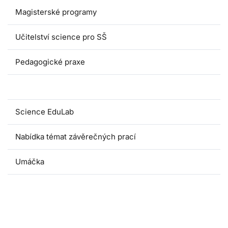
Magisterské programy
Učitelství science pro SŠ
Pedagogické praxe
Oborové didaktiky
Science EduLab
Nabídka témat závěrečných prací
Umáčka