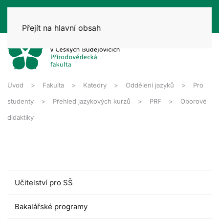
Přejít na hlavní obsah
Úvod
Fakulta
Katedry
Oddělení jazyků
Pro
studenty
Přehled jazykových kurzů
PRF
Oborové
didaktiky
Učitelství pro SŠ
Bakalářské programy