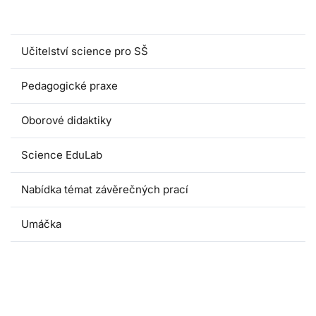
Magisterské programy
Učitelství science pro SŠ
Pedagogické praxe
Oborové didaktiky
Science EduLab
Nabídka témat závěrečných prací
Umáčka