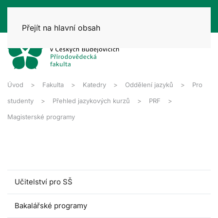
Přejít na hlavní obsah
Úvod
Fakulta
Katedry
Oddělení jazyků
Pro
studenty
Přehled jazykových kurzů
PRF
Magisterské programy
Učitelství pro SŠ
Bakalářské programy