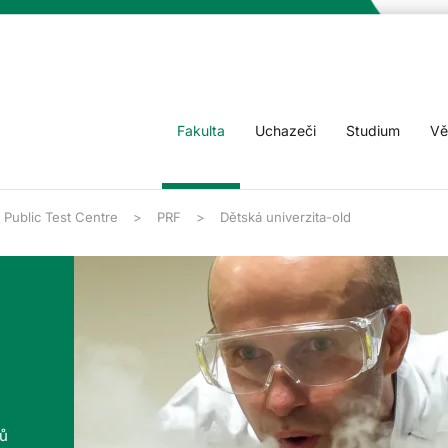
Fakulta
Uchazeči
Studium
Vě
Public Test Centre
PRF
Dětská univerzita-old
tů