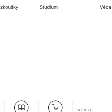
í zkoušky
Studium
Věda