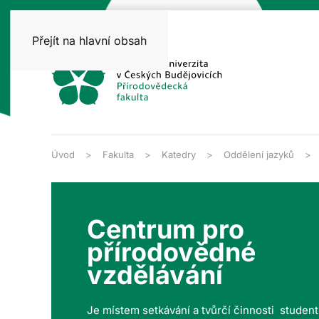
Přejít na hlavní obsah
Úvod
Fakulta
Katedry
Oddělení jazyků
Centrum pro
přírodovědné
vzdělávání
Je místem setkávání a tvůrčí činnosti studen