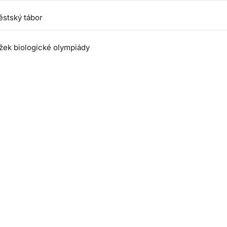
ěstský tábor
žek biologické olympiády