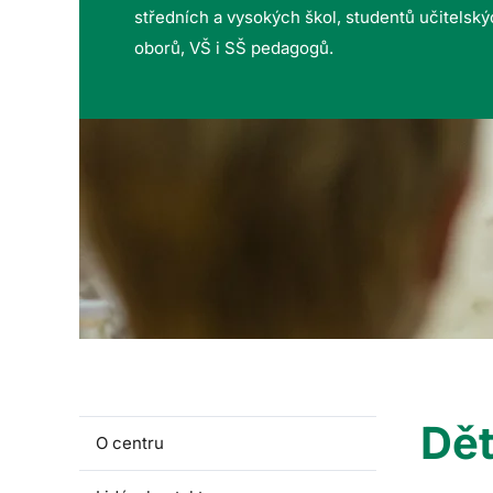
středních a vysokých škol, studentů učitelsk
oborů, VŠ i SŠ pedagogů.
Dět
O centru