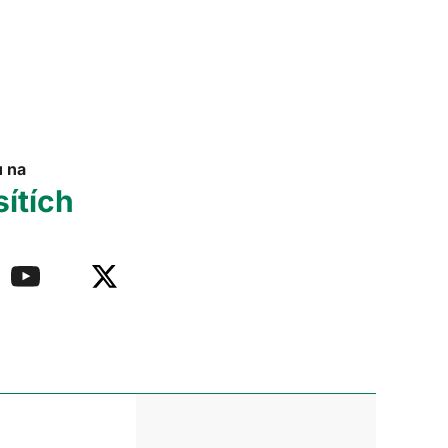
u na
sítích