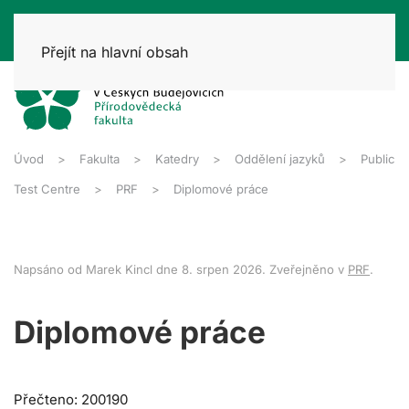
Přejít na hlavní obsah
Úvod
Fakulta
Katedry
Oddělení jazyků
Public
Test Centre
PRF
Diplomové práce
Napsáno od Marek Kincl dne
8. srpen 2026
. Zveřejněno v
PRF
.
Diplomové práce
Přečteno: 200190