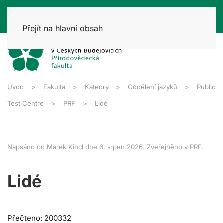
Přejít na hlavní obsah
Úvod
Fakulta
Katedry
Oddělení jazyků
Public
Test Centre
PRF
Lidé
Napsáno od Marek Kincl dne
6. srpen 2026
. Zveřejněno v
PRF
.
Lidé
Přečteno: 200332