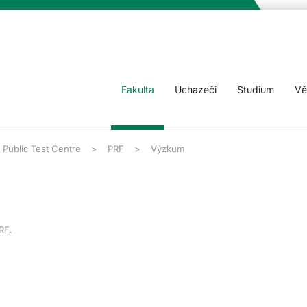
Fakulta
Uchazeči
Studium
Vě
Public Test Centre
PRF
Výzkum
RF
.