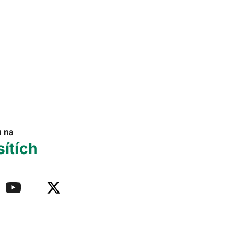
u na
sítích