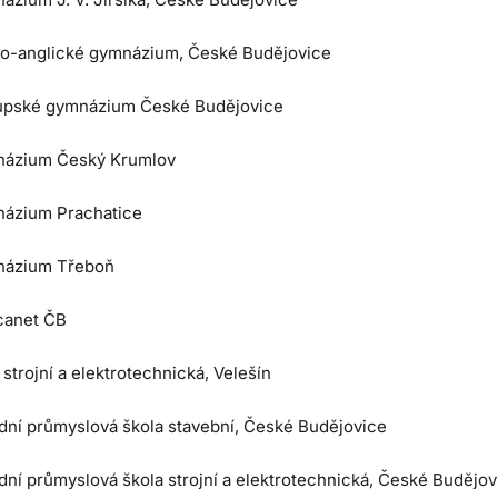
o-anglické gymnázium, České Budějovice
upské gymnázium České Budějovice
ázium Český Krumlov
ázium Prachatice
ázium Třeboň
anet ČB
trojní a elektrotechnická, Velešín
dní průmyslová škola stavební, České Budějovice
dní průmyslová škola strojní a elektrotechnická, České Budějov