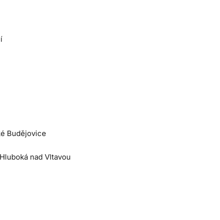
í
ké Budějovice
 Hluboká nad Vltavou