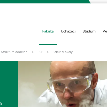
Fakulta
Uchazeči
Studium
Vě
Struktura oddělení
PRF
Fakultní školy
tů