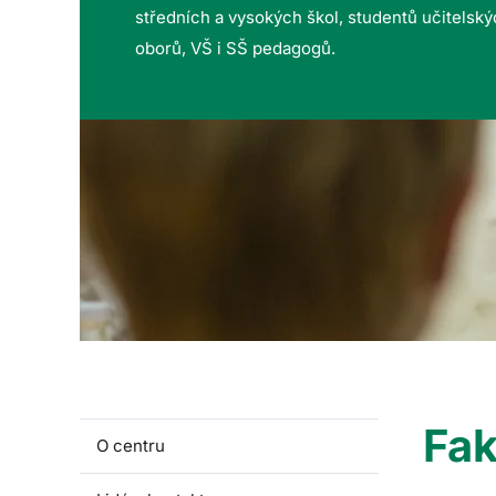
středních a vysokých škol, studentů učitelsk
oborů, VŠ i SŠ pedagogů.
Fak
O centru