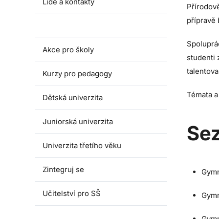
Lidé a kontakty
Přírodov
přípravě
Fakultní školy
Spoluprá
Akce pro školy
studenti 
talentova
Kurzy pro pedagogy
Témata a
Dětská univerzita
Juniorská univerzita
Sez
Univerzita třetího věku
Zintegruj se
Gymn
Učitelství pro SŠ
Gymn
Gymn