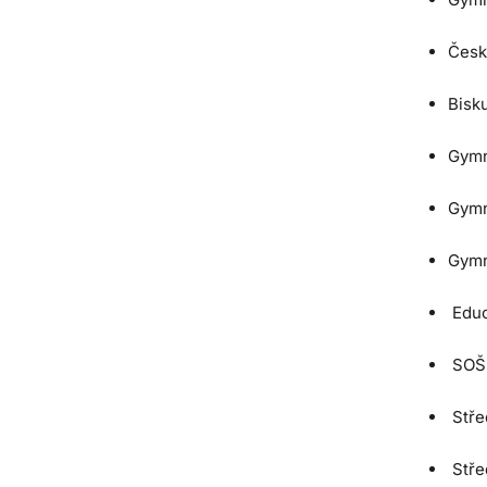
Česk
Bisk
Gymn
Gymn
Gymn
Educ
SOŠ s
Stře
Stře