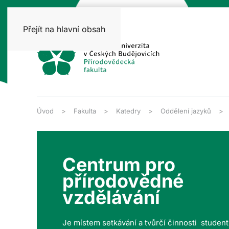
Přejít na hlavní obsah
Úvod
Fakulta
Katedry
Oddělení jazyků
Centrum pro
přírodovědné
vzdělávání
Je místem setkávání a tvůrčí činnosti studen