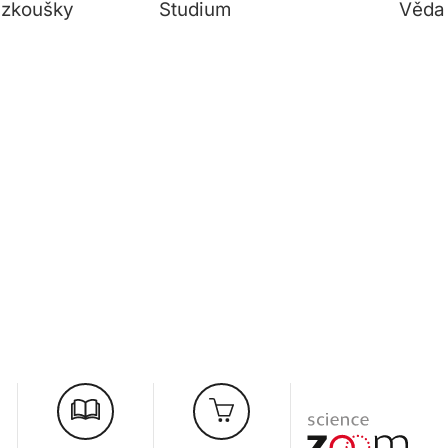
í zkoušky
Studium
Věda