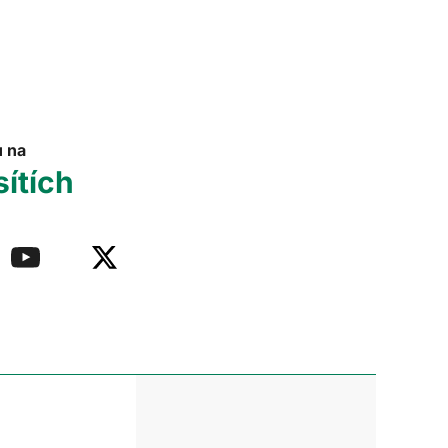
u na
sítích