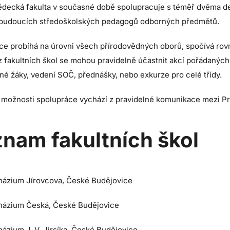
ědecká fakulta v současné době spolupracuje s téměř dvěma de
 budoucích středoškolských pedagogů odborných předmětů.
ce probíhá na úrovni všech přírodovědných oborů, spočívá rovn
z fakultních škol se mohou pravidelně účastnit akcí pořádaných
né žáky, vedení SOČ, přednášky, nebo exkurze pro celé třídy.
 možnosti spolupráce vychází z pravidelné komunikace mezi PrF
nam fakultních škol
ázium Jírovcova, České Budějovice
ázium Česká, České Budějovice
ázium J. V. Jirsíka, České Budějovice