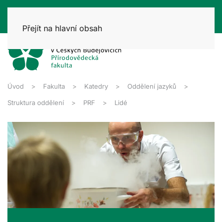
Přejít na hlavní obsah
Úvod
Fakulta
Katedry
Oddělení jazyků
Struktura oddělení
PRF
Lidé