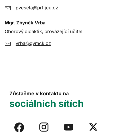
pvesela@prf.jcu.cz
Mgr. Zbyněk Vrba
Oborový didaktik, provázející učitel
vrba@gymck.cz
Zůstaňme v kontaktu na
sociálních sítích