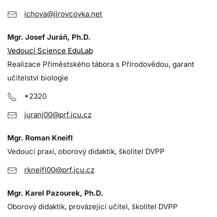
ichova@jirovcovka.net
Mgr. Josef Juráň, Ph.D.
Vedoucí Science EduLab
Realizace Příměstského tábora s Přírodovědou, garant
učitelství biologie
*2320
juranj00@prf.jcu.cz
Mgr. Roman Kneifl
Vedoucí praxí, oborový didaktik, školitel DVPP
rkneifl00@prf.jcu.cz
Mgr. Karel Pazourek, Ph.D.
Oborový didaktik, provázející učitel, školitel DVPP