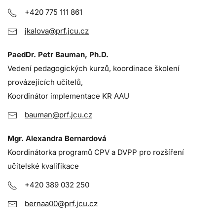
+420 775 111 861
jkalova@prf.jcu.cz
PaedDr. Petr Bauman, Ph.D.
Vedení pedagogických kurzů, koordinace školení
provázejících učitelů,
Koordinátor implementace KR AAU
bauman@prf.jcu.cz
Mgr. Alexandra Bernardová
Koordinátorka programů CPV a DVPP pro rozšíření
učitelské kvalifikace
+420 389 032 250
bernaa00@prf.jcu.cz