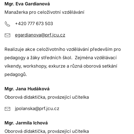
Mgr. Eva Gardianová
Manažerka pro celoživotní vzdělávání
+420 777 673 503
egardianova@prf.jcu.cz
Realizuje akce celoživotního vzdělávání především pro
pedagogy a žáky středních škol. Zejména vzdělávací
víkendy, workshopy, exkurze a různá oborová setkání
pedagogů.
Mgr. Jana Hudáková
Oborová didaktička, provázející učitelka
jpolanska@prf.jcu.cz
Mgr. Jarmila Ichová
Oborová didaktička, provázející učitelka