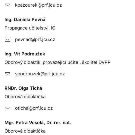
kpazourek@prf.jcu.cz
Ing. Daniela Pevná
Propagace učitelství, IG
pevnad@prf.jcu.cz
Ing. Vít Podroužek
Oborový didaktik, provázející učitel, školitel DVPP
vpodrouzek@prf.jcu.cz
RNDr. Olga Tichá
Oborová didaktička
oticha@prf.jcu.cz
Mgr. Petra Veselá, Dr. rer. nat.
Oborová didaktička