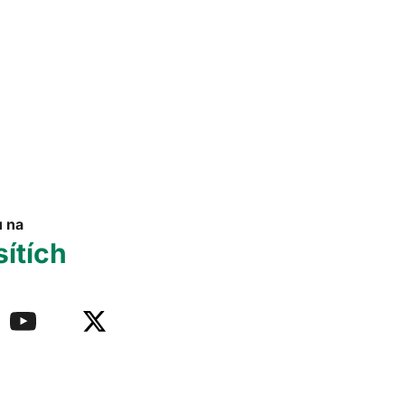
u na
sítích