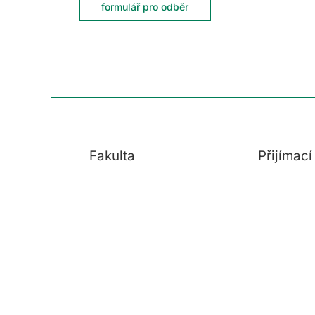
formulář pro odběr
Fakulta
Přijímac