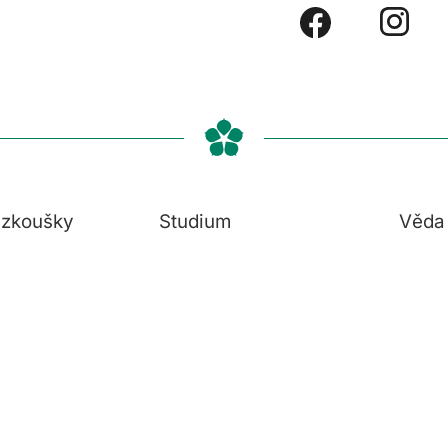
í zkoušky
Studium
Věda