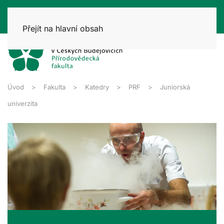
Přejít na hlavní obsah
Úvod
Fakulta
Katedry
PRF
Juniorská
univerzita