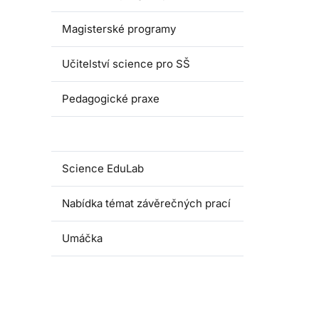
Magisterské programy
Učitelství science pro SŠ
Pedagogické praxe
Oborové didaktiky
Science EduLab
Nabídka témat závěrečných prací
Umáčka