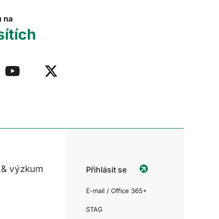
u na
sítích
 & výzkum
Přihlásit se
E-mail / Office 365+
STAG