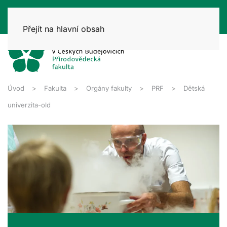
Přejít na hlavní obsah
Úvod
Fakulta
Orgány fakulty
PRF
Dětská
univerzita-old