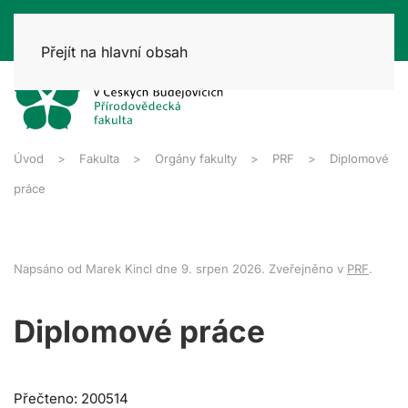
Přejít na hlavní obsah
Úvod
Fakulta
Orgány fakulty
PRF
Diplomové
práce
Napsáno od Marek Kincl dne
9. srpen 2026
. Zveřejněno v
PRF
.
Diplomové práce
Přečteno: 200514