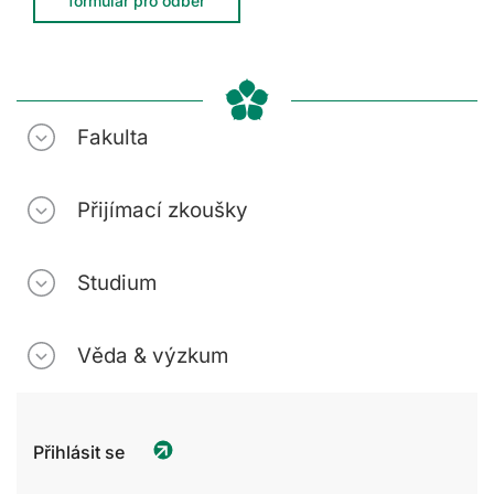
formulář pro odběr
Fakulta
Přijímací zkoušky
Studium
Věda & výzkum
Přihlásit se