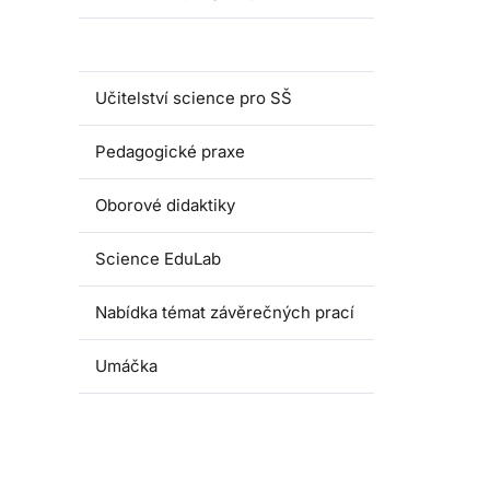
Magisterské programy
Učitelství science pro SŠ
Pedagogické praxe
Oborové didaktiky
Science EduLab
Nabídka témat závěrečných prací
Umáčka