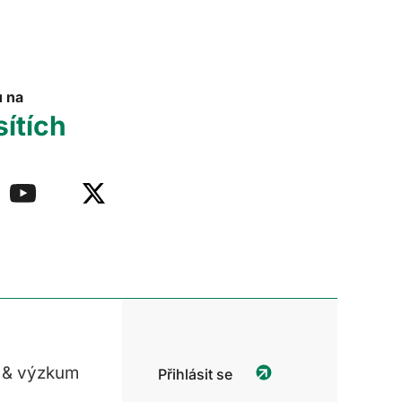
u na
sítích
 & výzkum
Přihlásit se