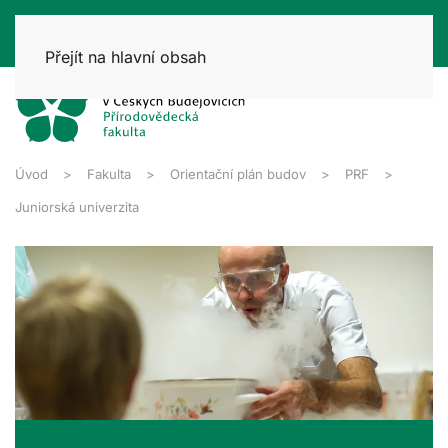
Přejít na hlavní obsah
Úvod
Fakulta
Orientační plán budov
PRF
Juniorská univerzita