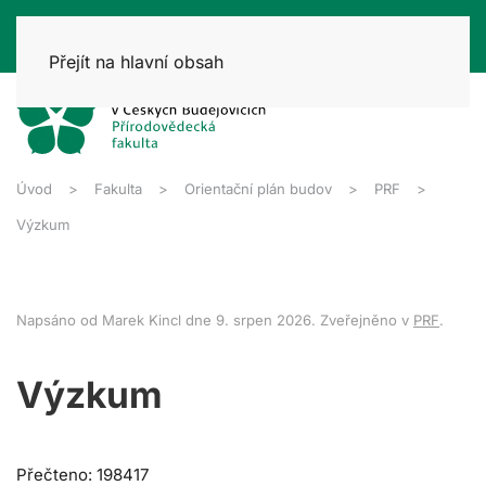
Přejít na hlavní obsah
Úvod
Fakulta
Orientační plán budov
PRF
Výzkum
Napsáno od Marek Kincl dne
9. srpen 2026
. Zveřejněno v
PRF
.
Výzkum
Přečteno: 198417