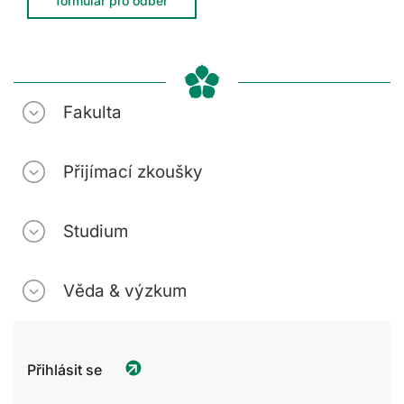
formulář pro odběr
Fakulta
Přijímací zkoušky
Studium
Věda & výzkum
Přihlásit se