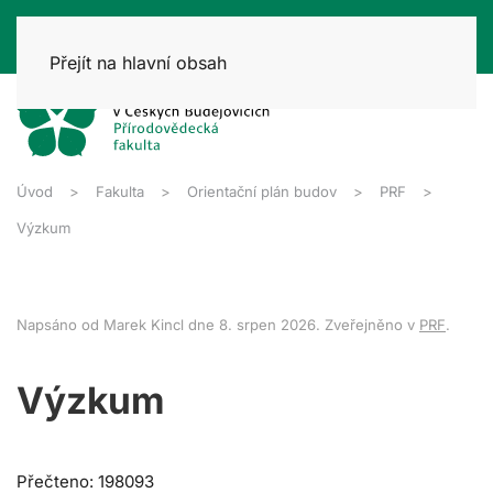
Přejít na hlavní obsah
Úvod
Fakulta
Orientační plán budov
PRF
Výzkum
Napsáno od Marek Kincl dne
8. srpen 2026
. Zveřejněno v
PRF
.
Výzkum
Přečteno: 198093