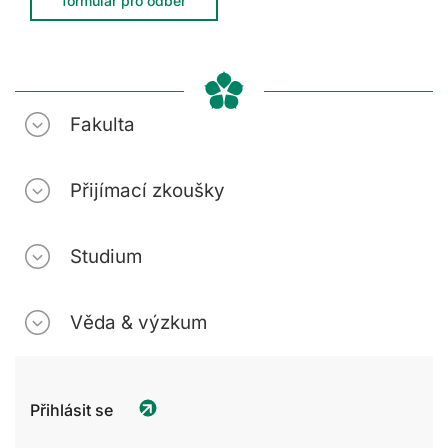
formulář pro odběr
Fakulta
Přijímací zkoušky
Studium
Věda & výzkum
Přihlásit se